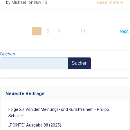
Read more
by
Michael
on
Nov. 13
Posts
P
Page
Page
Page
Page
1
2
3
…
10
Next
navigation
n
Suchen
Suchen
Neueste Beiträge
Folge 20: Von der Meinungs- und Kunstfreiheit – Philipp
Schaller
„POINTE“ Ausgabe 88 (2025)