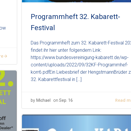
Programmheft 32. Kabarett-
Festival
how
Das Programmheft zum 32. Kabarett-Festival 2
findet ihr hier unter folgendem Link:
re
https://www.bundesvereinigung-kabarett.de/wp-
content/uploads/2022/09/32KF-Programmhef-
korr6.pdfEin Liebesbrief der HengstmannBrüder 
32. Kabarettfestival in […]
Read m
by
Michael
on
Sep. 16