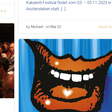
Kabarett-Festival findet vom 03. – 05.11.2023 in
Aschersleben statt. […]
re
Read m
by
Michael
on
Mai 23