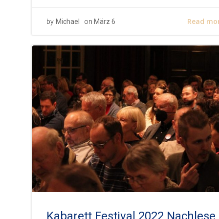
Read mo
by
Michael
on
März 6
Kabarett Festival 2022 Nachlese