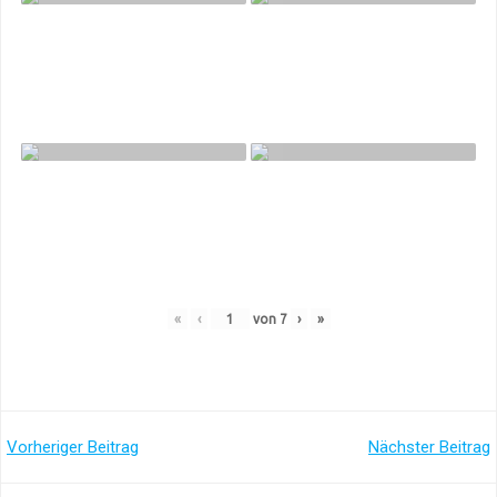
«
‹
von
7
›
»
Post
Post
Vorheriger Beitrag
Nächster Beitrag