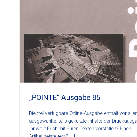
„POINTE“ Ausgabe 85
Die frei verfügbare Online-Ausgabe enthält vor all
ausgewählte, teils gekürzte Inhalte der Druckausg
Ihr wollt Euch mit Euren Texten vorstellen? Einen
Artikel beisteuern? […]