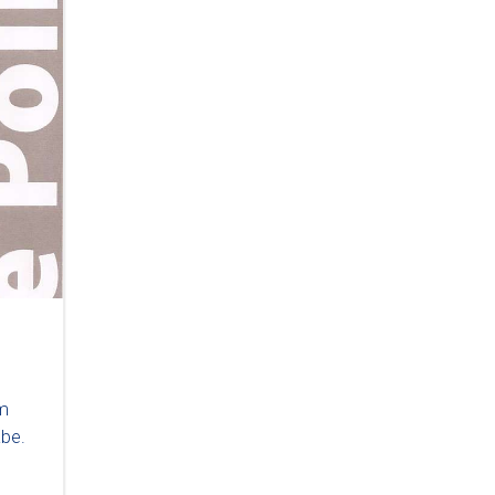
em
abe.