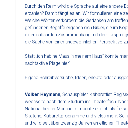
Durch den Reim wird die Sprache auf eine andere Eb
erzählen? Damit fängt es an. Wir formulieren eine 
Welche Wörter verkörpern die Gedanken am treffend
gefundenen Begriffe ergeben sich Bilder, die im Ko
einem absurden Zusammenhang mit dem Ursprungs
die Sache von einer ungewöhnlichen Perspektive zu
Statt „ich hab ne Maus in meinem Haus“ könnte man a
nachtaktive Plage hier“
Eigene Schreibversuche, Ideen, erlebte oder ausged
Volker Heymann
, Schauspieler, Kabarettist, Regis
wechselte nach dem Studium ins Theaterfach. Na
Nationaltheater Mannheim machte er sich als freisc
Sketche, Kabarettprogramme und vieles mehr. Seine
und wird seit über zwanzig Jahren an etlichen Theat