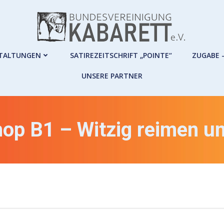
TALTUNGEN
SATIREZEITSCHRIFT „POINTE“
ZUGABE 
UNSERE PARTNER
op B1 – Witzig reimen u