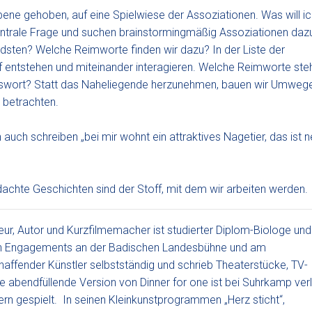
ene gehoben, auf eine Spielwiese der Assoziationen. Was will ic
zentrale Frage und suchen brainstormingmäßig Assoziationen daz
sten? Welche Reimworte finden wir dazu? In der Liste der
pf entstehen und miteinander interagieren. Welche Reimworte ste
wort? Statt das Naheliegende herzunehmen, bauen wir Umweg
 betrachten.
uch schreiben „bei mir wohnt ein attraktives Nagetier, das ist n
achte Geschichten sind der Stoff, mit dem wir arbeiten werden.
seur, Autor und Kurzfilmemacher ist studierter Diplom-Biologe und
ch Engagements an der Badischen Landesbühne und am
haffender Künstler selbstständig und schrieb Theaterstücke, TV-
 abendfüllende Version von Dinner for one ist bei Suhrkamp ver
ern gespielt. In seinen Kleinkunstprogrammen „Herz sticht“,