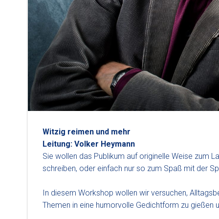
Witzig reimen und mehr
Leitung: Volker Heymann
Sie wollen das Publikum auf originelle Weise zum L
schreiben, oder einfach nur so zum Spaß mit der Sp
In diesem Workshop wollen wir versuchen, Alltags
Themen in eine humorvolle Gedichtform zu gießen u