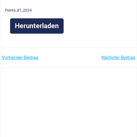
Pointe_87_2024
Herunterladen
Post
Post
Vorheriger Beitrag
Nächster Beitrag
navigation
navigation