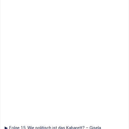
▶ Folge 15: Wie politisch ist das Kabarett? – Gisela