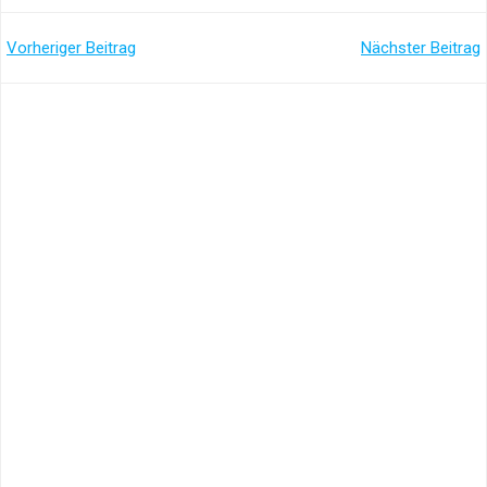
Post
Post
Vorheriger Beitrag
Nächster Beitrag
navigation
navigation