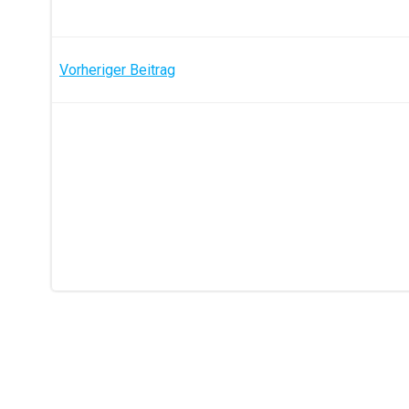
Post
Vorheriger Beitrag
navigation