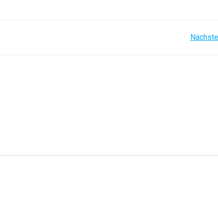
Post
Nächste
navigation