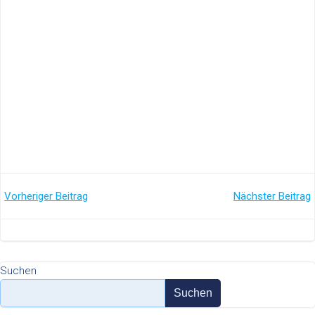
Post
Post
Vorheriger Beitrag
Nächster Beitrag
navigation
navigation
Suchen
Suchen